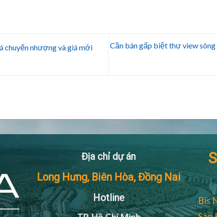
Cần bán gấp biệt thự view sông
á chuyển nhượng và giá mới
S
Địa chỉ dự án
Long Hưng, Biên Hòa, Đồng Nai
Hotline
Bis 
Sàn 