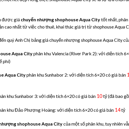
n được giá
chuyển nhượng shophouse Aqua City
tốt nhất, phân 
n cao nhất từ việc cho thuê, khai thác giá trị từ shophouse Aqua Ci
 đến quý Anh Chị bảng giá chuyển nhượng shophouse Aqua City của
ouse Aqua City
phân khu Valencia (River Park 2): với diện tích 6
ế phí)
e Aqua City
phân khu Sunhabor 2: với diện tích 6×20 có giá bán
10
ân khu Sunhabor 3: với diện tích 6×20 có giá bán
tỷ (đã bao gồ
14
hân khu Đảo Phượng Hoàng: với diện tích 6×20 có giá bán
tỷ
nhượng shophouse Aqua City
của một số phân khu, tuy nhiên vẫn