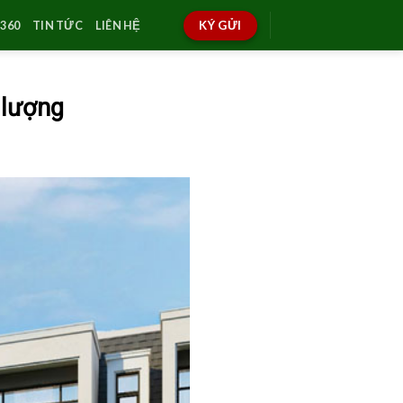
360
TIN TỨC
LIÊN HỆ
KÝ GỬI
 lượng