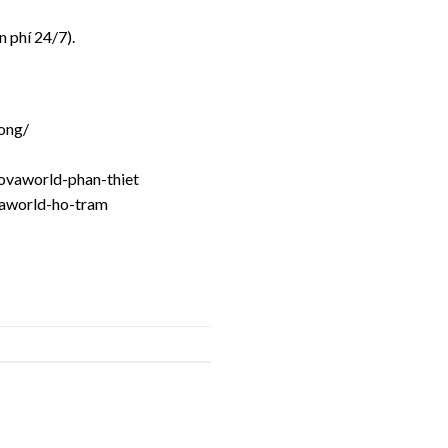
n phí 24/7).
uong/
-novaworld-phan-thiet
ovaworld-ho-tram