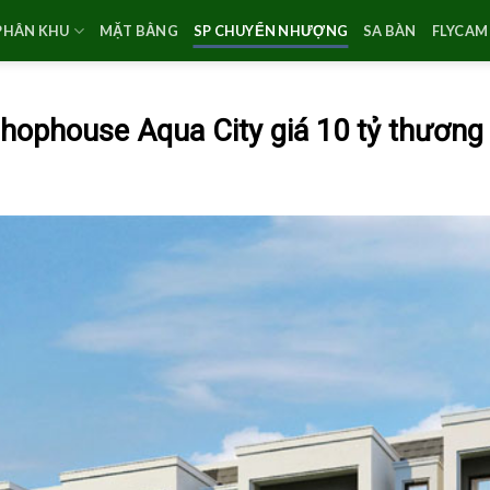
PHÂN KHU
MẶT BẰNG
SP CHUYỂN NHƯỢNG
SA BÀN
FLYCAM 
ophouse Aqua City giá 10 tỷ thương