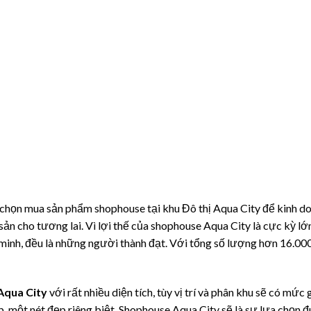
 chọn mua sản phẩm shophouse tại khu Đô thị Aqua City để kinh d
n cho tương lai. Vì lợi thế của shophouse Aqua City là cực kỳ lớn,
minh, đều là những người thành đạt. Với tổng số lượng hơn 16.00
Aqua City
với rất nhiều diện tích, tùy vị trí và phân khu sẽ có mức
, một nét đẹp riêng biệt. Shophouse Aqua City sẽ là sự lựa chọn đ