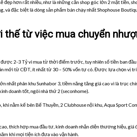
 sẽ đẹp hơn rất nhiều, như là những căn shop góc lớn 2 mặt tiền, s
, và đặc biệt là dòng sản phẩm bán chạy nhất Shophouse Boutiqu
i thế từ việc mua
chuyển nhượ
n được 2-3 Tỷ vì mua từ thời điểm trước, tuy nhiên số tiền ban đầu
án mới từ CĐT, ít nhất từ 30 – 50% vốn tự có. Được lựa chọn vị trí
 nhất phân khu Sunhabor 3, tiềm năng tăng giá cao vì là trục chín
kinh doanh tốt, ngôi nhà thứ 2 (seconhome).
o, khi nằm kế bên Bế Thuyền, 2 Clubhouse nội khu, Aqua Sport Com
 cao, thích hợp mua đầu tư, kinh doanh nhận diện thương hiệu, giá 
năm khi mọi tiện ích đưa vào vận hành.