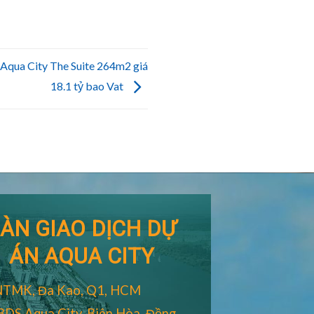
 Aqua City The Suite 264m2 giá
18.1 tỷ bao Vat
ÀN GIAO DỊCH DỰ
ÁN AQUA CITY
NTMK, Đa Kao, Q1, HCM
BDS Aqua City, Biên Hòa, Đồng