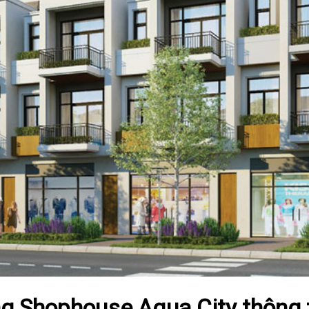
g
Shophouse Aqua City
thông t