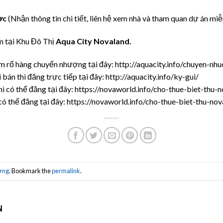
ợc
(Nhận thông tin chi tiết, liên hệ xem nhà và tham quan dự án miễ
m tại Khu Đô Thị
Aqua City Novaland.
m rổ hàng chuyển nhượng tại đây: http://aquacity.info/chuyen-nh
 bán thì đăng trực tiếp tại đây: http://aquacity.info/ky-gui/
hì có thể đăng tại đây: https://novaworld.info/cho-thue-biet-thu
 có thể đăng tại đây: https://novaworld.info/cho-thue-biet-thu-n
ợng
. Bookmark the
permalink
.
N