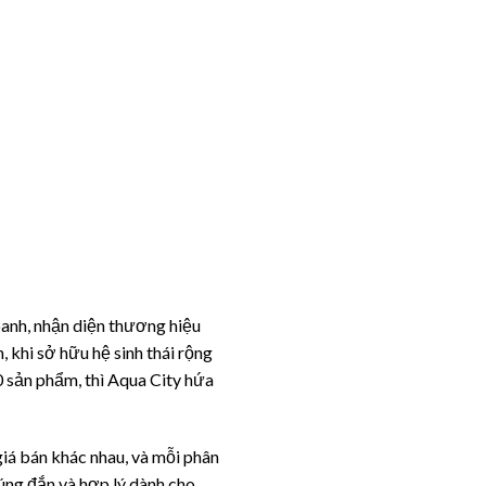
oanh, nhận diện thương hiệu
 khi sở hữu hệ sinh thái rộng
0 sản phẩm, thì Aqua City hứa
 giá bán khác nhau, và mỗi phân
úng đắn và hợp lý dành cho