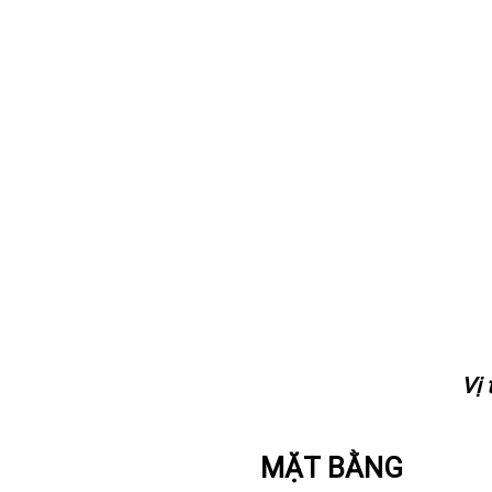
Vị 
MẶT BẰNG