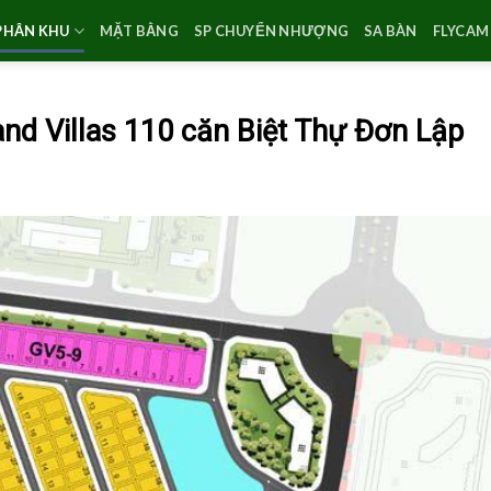
PHÂN KHU
MẶT BẰNG
SP CHUYỂN NHƯỢNG
SA BÀN
FLYCAM 
and Villas 110 căn Biệt Thự Đơn Lập