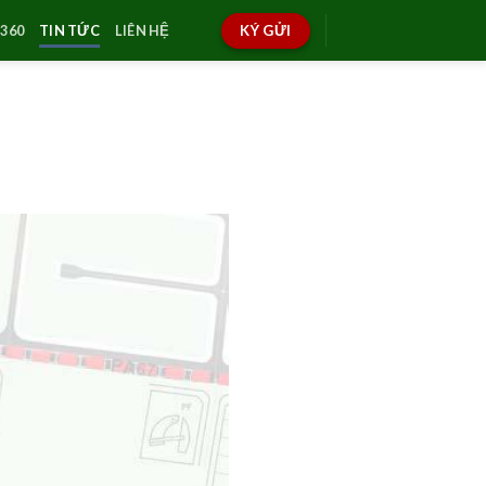
360
TIN TỨC
LIÊN HỆ
KÝ GỬI