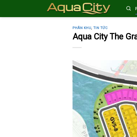
Skip
to
content
PHÂN KHU
,
TIN TỨC
Aqua City The Gr