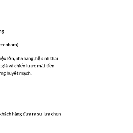
ống
seconhom)
 lớn, nhà hàng, hệ sinh thái
 giá và chiến lược mặt tiền
ờng huyết mạch.
ý khách hàng đưa ra sự lựa chọn