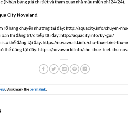
 (Nhận bảng giá chi tiết và tham quan nhà mẫu miễn phí 24/24).
ua City Novaland
.
m rổ hàng chuyển nhượng tại đây: http://aquacity.info/chuyen-nh
 bán thì đăng trực tiếp tại đây: http://aquacity.info/ky-gui/
hì có thể đăng tại đây: https://novaworld.info/cho-thue-biet-thu
 có thể đăng tại đây: https://novaworld.info/cho-thue-biet-thu-n
ợng
. Bookmark the
permalink
.
N