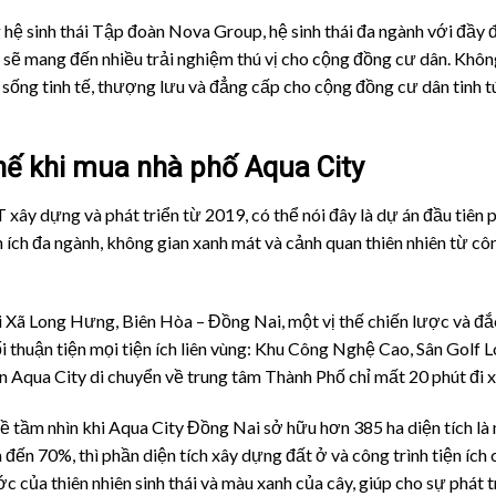
hệ sinh thái Tập đoàn Nova Group, hệ sinh thái đa ngành với đầy đủ
 sẽ mang đến nhiều trải nghiệm thú vị cho cộng đồng cư dân. Khô
ống tinh tế, thượng lưu và đẳng cấp cho cộng đồng cư dân tinh tú
thế khi mua nhà phố Aqua City
y dựng và phát triển từ 2019, có thể nói đây là dự án đầu tiên ph
ện ích đa ngành, không gian xanh mát và cảnh quan thiên nhiên từ c
ại Xã Long Hưng, Biên Hòa – Đồng Nai, một vị thế chiến lược và đắ
 thuận tiện mọi tiện ích liên vùng: Khu Công Nghệ Cao, Sân Golf
 Aqua City di chuyển về trung tâm Thành Phố chỉ mất 20 phút đi x
iá về tầm nhìn khi Aqua City Đồng Nai sở hữu hơn 385 ha diện tích 
 đến 70%, thì phần diện tích xây dựng đất ở và công trình tiện íc
c của thiên nhiên sinh thái và màu xanh của cây, giúp cho sự phát 