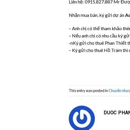
Liên hệ: 0915.827.887 Mr Được
Nhận mua bán, ký gửi dự án
Aq
– Anh chị có thể tham khảo thê
– Nếu anh chị có nhu cầu ký gửi
-nKý gửi cho thuê Phan Thiết t
– Ký gửi cho thuê Hồ Tràm thì
This entry was posted in
Chuyển như
DUOC PHA