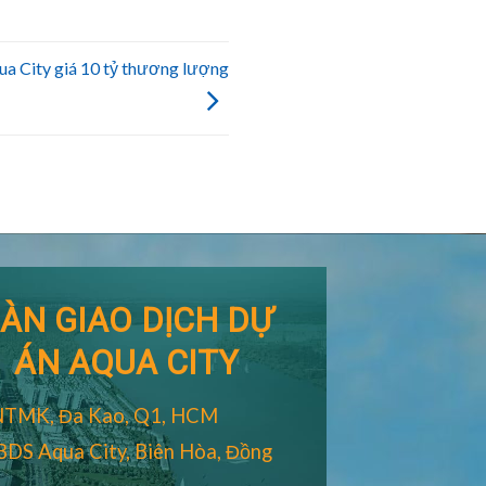
a City giá 10 tỷ thương lượng
ÀN GIAO DỊCH DỰ
ÁN AQUA CITY
NTMK, Đa Kao, Q1, HCM
BDS Aqua City, Biên Hòa, Đồng