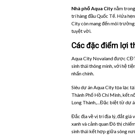
Nhà phố Aqua City
nằm trong 
trí hàng đầu Quốc Tế. Hứa hẹn
City còn mang đến môi trường s
tuyệt vời.
Các đặc điểm lợi 
Aqua City Novaland được CĐT xâ
sinh thái thông minh, với hệ ti
nhấn chính.
Siêu dự án Aqua City tọa lạc t
Thành Phố Hồ Chí Minh, kết nối
Long Thành,…Đặc biệt từ dự án
Đắc địa về vị trí địa lý, đắt g
xanh và cảnh quan Đô thị chiếm
sinh thái kết hợp giữa sông nướ