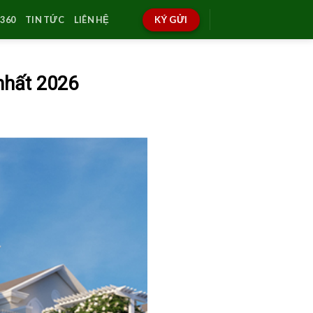
360
TIN TỨC
LIÊN HỆ
KÝ GỬI
nhất 2026