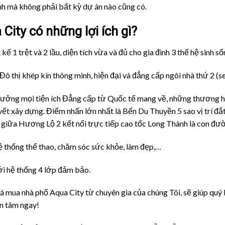
nh mà không phải bất kỳ dự án nào cũng có.
ity có những lợi ích gì?
kế 1 trệt và 2 lầu, diện tích vừa và đủ cho gia đình 3 thế hệ sinh s
Đô thị khép kín thông minh, hiện đại và đẳng cấp ngôi nhà thứ 2 (
ưởng mọi tiện ích Đẳng cấp từ Quốc tế mang về, những thương hiệu
 xây dựng. Điểm nhấn lớn nhất là Bến Du Thuyền 5 sao vị trí đắt
 giữa Hương Lộ 2 kết nối trực tiếp cao tốc Long Thành là con đư
 thống thể thao, chăm sóc sức khỏe, làm đẹp,…
ới hệ thống 4 lớp đảm bảo.
giá mua nhà phố Aqua City từ chuyên gia của chúng Tôi, sẽ giúp qu
n tâm ngay!