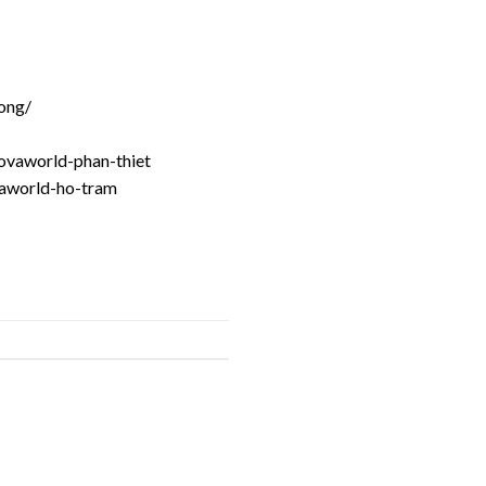
uong/
-novaworld-phan-thiet
ovaworld-ho-tram