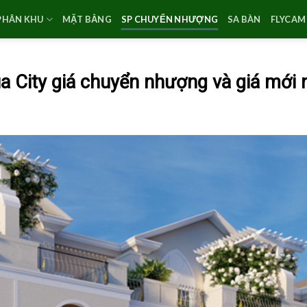
PHÂN KHU
MẶT BẰNG
SP CHUYỂN NHƯỢNG
SA BÀN
FLYCAM 
 City giá chuyển nhượng và giá mới 