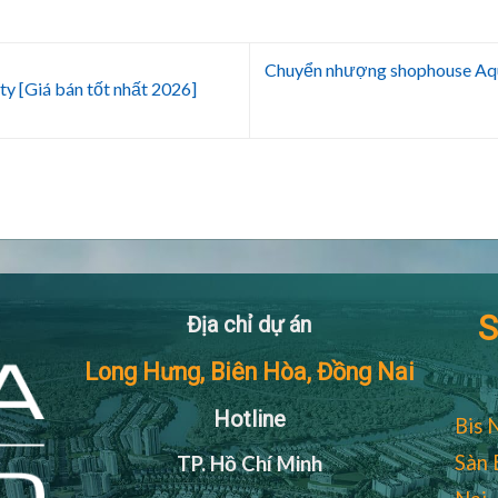
Chuyển nhượng shophouse Aqu
ty [Giá bán tốt nhất 2026]
S
Địa chỉ dự án
Long Hưng, Biên Hòa, Đồng Nai
Hotline
Bis 
Sàn 
TP. Hồ Chí Minh