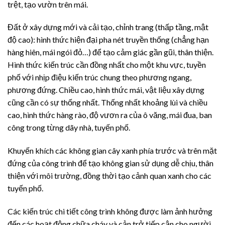
trệt, tạo vườn trên mái.
Đất ở xây dựng mới và cải tạo, chỉnh trang (thấp tầng, mật
độ cao): hình thức hiện đại pha nét truyền thống (chẳng hạn
hàng hiên, mái ngói đỏ…) để tạo cảm giác gần gũi, thân thiện.
Hình thức kiến trúc cần đồng nhất cho một khu vực, tuyền
phố với nhịp điệu kiến trúc chung theo phương ngang,
phương đứng. Chiều cao, hình thức mái, vật liệu xây dựng
cũng cần có sự thống nhất. Thống nhất khoảng lùi và chiều
cao, hình thức hàng rào, độ vươn ra của ô văng, mái đua, ban
công trong từng dãy nhà, tuyến phố.
Khuyến khích các không gian cây xanh phía trước và trên mặt
đứng của công trình để tạo không gian sử dụng dễ chịu, thân
thiện với môi trường, đồng thời tạo cảnh quan xanh cho các
tuyến phố.
Các kiến trúc chi tiết công trình không được làm ảnh hưởng
đến các hoạt động chữa cháy và cản trở tiếp cận cho người