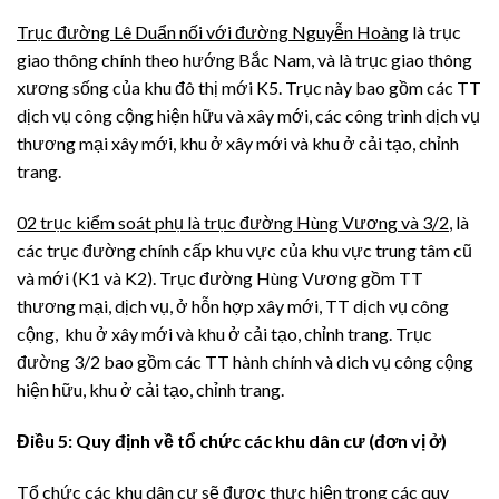
Trục đường Lê Duẩn nối với đường Nguyễn Hoàng
là trục
giao thông chính theo hướng Bắc Nam, và là trục giao thông
xương sống của khu đô thị mới K5. Trục này bao gồm các TT
dịch vụ công cộng hiện hữu và xây mới, các công trình dịch vụ
thương mại xây mới, khu ở xây mới và khu ở cải tạo, chỉnh
trang.
02 trục kiểm soát phụ là trục đường Hùng Vương và 3/2
, là
các trục đường chính cấp khu vực của khu vực trung tâm cũ
và mới (K1 và K2). Trục đường Hùng Vương gồm TT
thương mại, dịch vụ, ở hỗn hợp xây mới, TT dịch vụ công
cộng, khu ở xây mới và khu ở cải tạo, chỉnh trang. Trục
đường 3/2 bao gồm các TT hành chính và dich vụ công cộng
hiện hữu, khu ở cải tạo, chỉnh trang.
Điều
5
: Quy định về tổ chức các khu dân cư (đơn vị ở)
Tổ chức các khu dân cư sẽ được thực hiện trong các quy