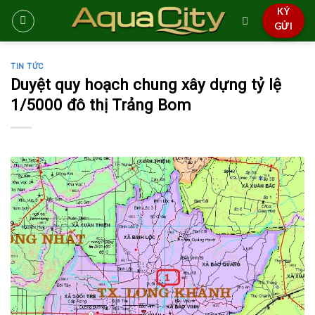
Skip
KÝ
to
GỬI
content
TIN TỨC
Duyệt quy hoạch chung xây dựng tỷ lệ
1/5000 đô thị Trảng Bom