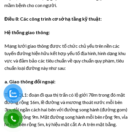
mầm bệnh cho con người.
Điều
8
: Các công trình cơ sở hạ tầng kỹ thuật:
Hệ thống giao thông:
Mạng lưới giao thông được tổ chức chủ yếu trên nền các
tuyến đường hiện hữu kết hợp yếu tố địa hình, hình dạng khu
vực và đảm bảo các tiêu chuẩn về quy chuẩn quy phạm, tiêu
chuẩn loại đường này như sau:
a. Giao thông đối ngoại:
Tuyến QL1: đoạn đi qua thị trấn có lộ giới 78m trong đó mặt
đường rộng 16m, lề đường và mương thoát nước mỗi bên
3m, dải ngăn cách hai bên với đường song hành (đường gom)
mỗi bên rộng 9m. Mặt đường song hành mỗi bên rộng 9m, vỉa
hè mỗi bên rộng 5m, ký hiệu mặt cắt A-A trên mặt bằng.