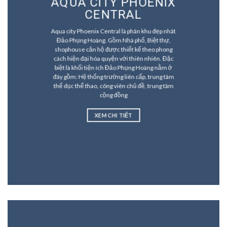
AQUA CITY PHOENIX
CENTRAL
Aqua city Phoenix Central là phân khu đẹp nhât
Đảo Phụng Hoàng. Gồm Nhà phố, Biệt thự,
shophouse căn hộ được thiết kế theo phong
cách hiện đại hòa quyện với thiên nhiên. Đặc
biệt là khối tiện ích Đảo Phụng Hoàng nằm ở
đây gồm: Hệ thống trường liên cấp, trung tâm
thể dục thể thao, công viên chủ đề, trung tâm
cộng đồng
XEM CHI TIẾT