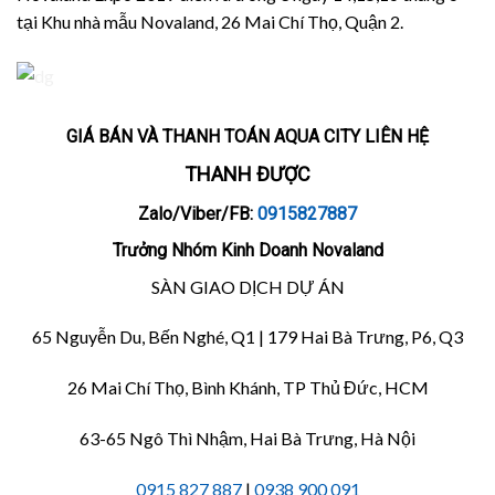
tại Khu nhà mẫu Novaland, 26 Mai Chí Thọ, Quận 2.
GIÁ BÁN VÀ THANH TOÁN AQUA CITY LIÊN HỆ
THANH ĐƯỢC
Zalo/Viber/FB:
0915827887
Trưởng Nhóm Kinh Doanh Novaland
SÀN GIAO DỊCH DỰ ÁN
65 Nguyễn Du, Bến Nghé, Q1 | 179 Hai Bà Trưng, P6, Q3
26 Mai Chí Thọ, Bình Khánh, TP Thủ Đức, HCM
63-65 Ngô Thì Nhậm, Hai Bà Trưng, Hà Nội
0915 827 887
|
0938 900 091