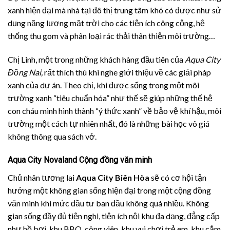
xanh hiện đại mà nhà tại đô thị trung tâm khó có được như sử
dụng năng lượng mặt trời cho các tiện ích công cộng, hệ
thống thu gom và phân loại rác thải thân thiện môi trường…
Chị Linh, một trong những khách hàng đầu tiên của
Aqua City
Đồng Nai,
rất thích thú khi nghe giới thiệu về các giải pháp
xanh của dự án. Theo chị, khi được sống trong một môi
trường xanh “tiêu chuẩn hóa” như thế sẽ giúp những thế hệ
con cháu mình hình thành “ý thức xanh” về bảo vệ khí hậu, môi
trường một cách tự nhiên nhất, đó là những bài học vô giá
không thông qua sách vở.
Aqua City Novaland Cộng đồng văn minh
Chủ nhân tương lai
Aqua City Biên Hòa
sẽ có cơ hội tận
hưởng một không gian sống hiện đại trong một cộng đồng
văn minh khi mức đầu tư ban đầu không quá nhiều. Không
gian sống đầy đủ tiện nghi, tiện ích nội khu đa dạng, đẳng cấp
như hồ bơi, khu BBQ, công viên, khu vui chơi trẻ em, khu cắm