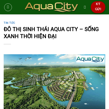
Skip
KÝ
to
GỬI
content
TIN TỨC
ĐÔ THỊ SINH THÁI AQUA CITY – SỐNG
XANH THỜI HIỆN ĐẠI