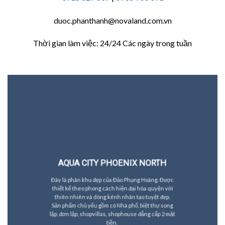
duoc.phanthanh@novaland.com.vn
Thời gian làm việc: 24/24 Các ngày trong tuần
AQUA CITY PHOENIX NORTH
Đây là phân khu đẹp của Đảo Phụng Hoàng. Được
thiết kế theo phong cách hiện đại hòa quyện với
thiên nhiên và dòng kênh nhân tạo tuyệt đẹp.
Sản phẩm chủ yếu gồm có Nhà phố, biệt thự song
lập, đơn lập, shopvillas, shophouse đẳng cấp 2 mặt
tiền.