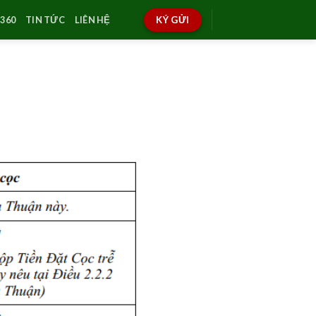
360
TIN TỨC
LIÊN HỆ
KÝ GỬI