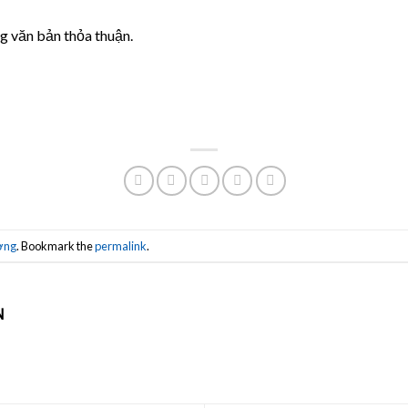
g văn bản thỏa thuận.
ợng
. Bookmark the
permalink
.
N