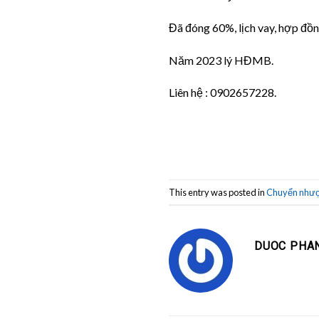
Đã đóng 60%, lịch vay, hợp đồn
Năm 2023 lý HĐMB.
Liên hệ : 0902657228.
This entry was posted in
Chuyển như
DUOC PHA