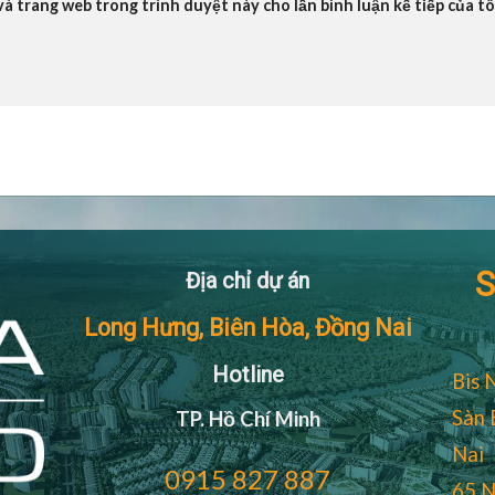
 và trang web trong trình duyệt này cho lần bình luận kế tiếp của tô
S
Địa chỉ dự án
Long Hưng, Biên Hòa, Đồng Nai
Hotline
Bis 
Sàn 
TP. Hồ Chí Minh
Nai
0915 827 887
65 N