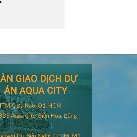
i.
ÀN GIAO DỊCH DỰ
ÁN AQUA CITY
NTMK, Đa Kao, Q1, HCM
BDS Aqua City, Biên Hòa, Đồng
guyễn Du, Bến Nghé, Q1, HCM1