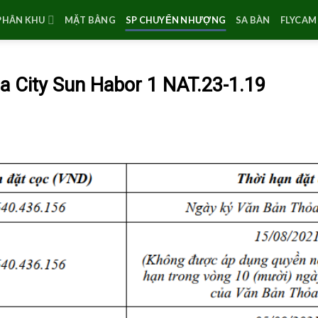
PHÂN KHU
MẶT BẰNG
SP CHUYỂN NHƯỢNG
SA BÀN
FLYCAM 
 City Sun Habor 1 NAT.23-1.19