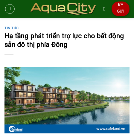
Skip
KÝ
to
GỬI
content
TIN TỨC
Hạ tầng phát triển trợ lực cho bất động
sản đô thị phía Đông