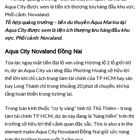
Tổ hợp quảng trường – bến du thuyền Aqua Marina tại
Aqua City được xem là tiện ích thượng lưu hàng đầu khu
vực.
Phối cảnh: Novaland.
Aqua City Novaland Đồng Nai
Tọa lạc ngay mặt tiền đại lộ ven sông Hương lộ 2 lộ giới 60
m, dự án Aqua City và riêng đảo Phượng Hoàng sở hữu lợi
thế lớn khi chỉ cách trung tâm tài chính của TP HCM hay sân
bay Long Thành chỉ trong khoảng 20 phút di chuyển, khi hạ
tầng hoàn thiện trong tương lai.
Trong bán kính thuộc “cự ly vàng” tính từ Thủ Thiêm – trung
tâm tài chính TP HCM, dự án này đang là “hàng hiếm” trên thị
trường sở hữu lợi thế cảnh quan đặc sắc.
This is also a in the
element make
Aqua City Novaland Đồng Nai giữ sức nóng
trên thị trường trong suốt 2 năm qua.