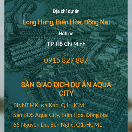
Địa chỉ dự án
Long Hưng, Biên Hòa, Đồng Nai
Hotline
TP. Hồ Chí Minh
0915 827 887
SÀN GIAO DỊCH DỰ ÁN AQUA
CITY
Bis NTMK, Đa Kao, Q1, HCM
Sàn BDS Aqua City, Biên Hòa, Đồng Nai
65 Nguyễn Du, Bến Nghé, Q1, HCM1