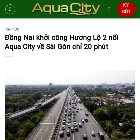
Skip
KÝ
to
GỬI
content
TIN TỨC
Đồng Nai khởi công Hương Lộ 2 nối
Aqua City về Sài Gòn chỉ 20 phút